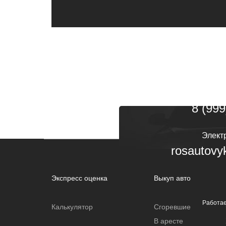
Мы нахо
по адресу 
Т
8 (800
8 (999
Элект
rosautov
Экспресс оценка
Выкуп авто
Работае
Калькулятор
Сгоревшие
В аресте