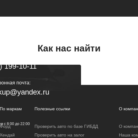
димся в Химках,
ул. Панфилова, 21/1
елефоны:
Как нас найти
) 600-56-99
) 199-10-11
ронная почта:
ykup@yandex.ru
По маркам
Полезные ссылки
О компа
м с 8:00 до 22:00
Форд
Проверить авто по базе ГИБДД
О компа
Хендай
Проверить авто на залог
Наша ко