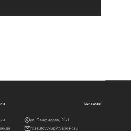
нии
Контакты
нии
ул. Панфилова, 21/1
манда
rosautovykup@yandex.ru