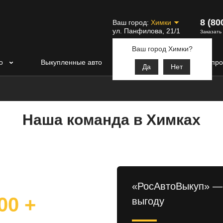
8 (80
Ваш город:
Химки
ул. Панфилова, 21/1
Заказать
Ваш город Химки?
о
Выкупленные авто
Контакты
Вопро
Да
Нет
Наша команда в Химках
«РосАвтоВыкуп» —
00 +
выгоду